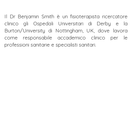
Il Dr Benjamin Smith è un fisioterapista ricercatore
clinico gli Ospedali Universitari di Derby e la
Burton/University di Nottingham, UK, dove lavora
come responsabile accademico clinico per le
professioni sanitarie e specialisti sanitari.
Ben ha ampiamente pubblicato su dolore ed
esercizio, sia con ricerca primaria che secondaria. I
suoi interessi di ricerca includono la gestione del
dolore muscoloscheletrico ed il ruolo dell’esercizio
ed attività fisica nella prevenzione e trattamento.
Nel 2016 ha vinto il NIHR Doctoral Research
Fellowship per condurre un PhD alla Università di
Nottingham in relazione alla valutazione e
trattamento del dolore attorno alla rotula nei giovani
adulti, particolarmente riguardo la prescrizione
dell’esercizio. Nel 2019 ha completato il suo secondo